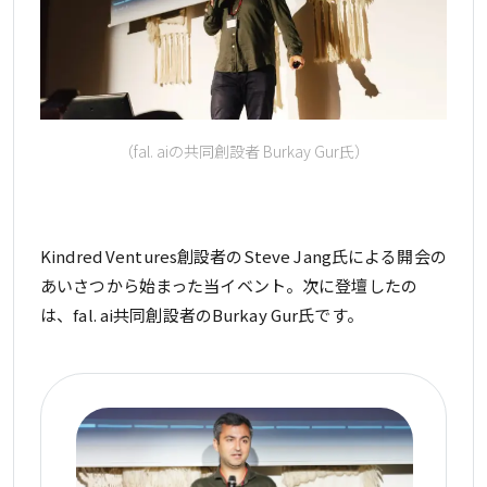
（fal. aiの共同創設者 Burkay Gur氏）
Kindred Ventures創設者のSteve Jang氏による開会の
あいさつから始まった当イベント。次に登壇したの
は、fal. ai共同創設者のBurkay Gur氏です。