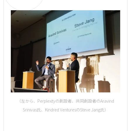
（左から、Perplexityの創設者、共同創設者のAravind
Srinivas氏、Kindred VenturesのSteve Jang氏）