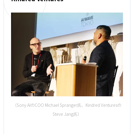
（Sony AIのCOO Michael Spranger氏、Kindred Venturesの
Steve Jang氏）