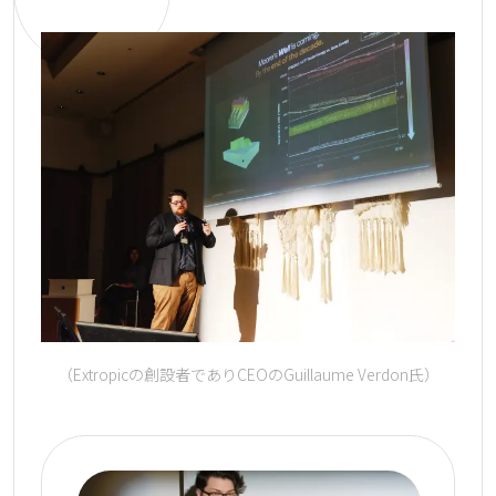
（Extropicの創設者でありCEOのGuillaume Verdon氏）