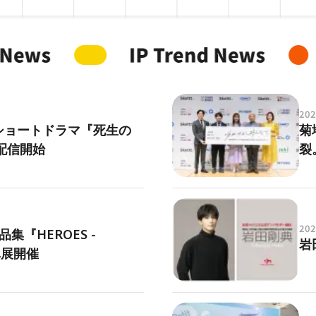
202
ショートドラマ『死⽣の
菊
配信開始
裂
202
集『HEROES -
岩
真展開催