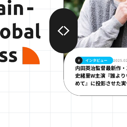
インタビュー
.09.19
2025.0
#
？園凜さんとのラ
内田英治監督最新作・
」の結成秘話・独
史緒里W主演『誰より
めて』に投影させた実