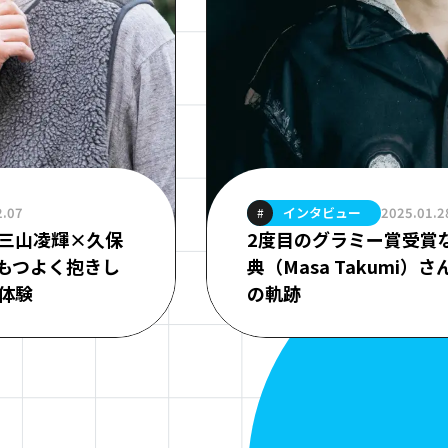
インタビュー
2.07
2025.01.2
#
三山凌輝×久保
2度目のグラミー賞受賞
もつよく抱きし
典（Masa Takumi）
体験
の軌跡