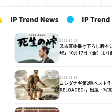
2025.10.08
又吉直樹書き下ろし脚本
峠』10月17日（金）より
2025.01.19
ヨシダナギ第2弾ベスト作品
RELOADED-』出版・写