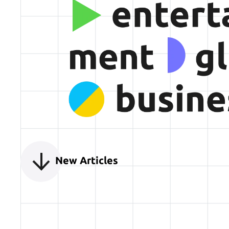
インタビュー
2024
#
金井球さんって何者
ジオ「知らねえ単語
特な“フェチ”
New Articles