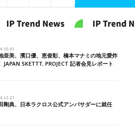
4.10.01
地亜美、濱口優、恵俊彰、橋本マナミの地元愛炸
。JAPAN SKETTT. PROJECT 記者会見レポート
4.12.27
田剛典、日本ラクロス公式アンバサダーに就任