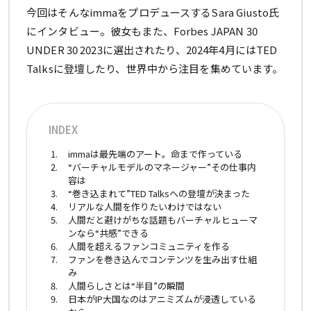
今回はそんなimmaをプロデュースするSara Giusto氏
にインタビュー。彼女もまた、Forbes JAPAN 30
UNDER 30 2023に選出されたり、2024年4月にはTED
Talksに登壇したり、世界中から注目を集めています。
INDEX
immaは最先端のアート。命まで作っている
“バーチャルモデルのマネージャー”その仕事内
容は
“巻き込まれて”TED Talksへの登壇が決まった
リアルな人間を作りたいわけではない
人間だと避けがちな話題もバーチャルヒューマ
ンなら“共感”できる
人間を超えるファンコミュニティを作る
ファンを巻き込んでコンテンツを生み出す仕組
み
人間らしさとは“半目”の瞬間
日本がIP大国なのはアニミズムが浸透している