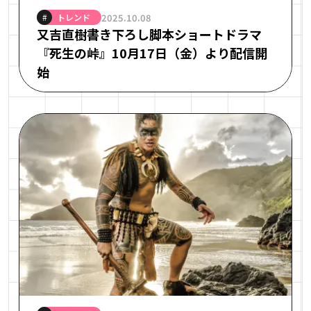
トレンド
2025.10.08
#
又吉直樹書き下ろし脚本ショートドラマ
『死⽣の峠』10月17日（金）より配信開
始