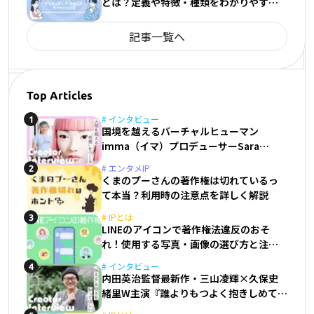
とは？定義や特徴・種類をわかりやすく
解説
記事一覧へ
Top Articles
#
インタビュー
1
国境を越えるバーチャルヒューマン
imma（イマ）プロデューサーSara
Giusto
#
エンタメIP
2
くまのプーさんの著作権は切れているっ
て本当？利用時の注意点を詳しく解説
#
IPとは
3
LINEのアイコンで著作権法違反のおそ
れ！使用する写真・画像の選び方と注意
点
#
インタビュー
4
内田英治監督最新作・三山凌輝×久保史
緒里W主演『誰よりもつよく抱きしめて』
に投影させた実体験