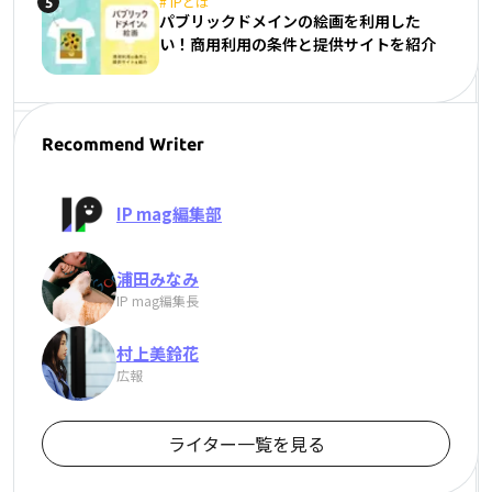
#
IPとは
5
パブリックドメインの絵画を利用した
い！商用利用の条件と提供サイトを紹介
Recommend Writer
IP mag編集部
浦田みなみ
IP mag編集長
村上美鈴花
広報
ライター一覧を見る