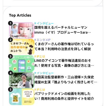
Top Articles
#
インタビュー
1
国境を越えるバーチャルヒューマン
imma（イマ）プロデューサーSara
Giusto
#
エンタメIP
2
くまのプーさんの著作権は切れているっ
て本当？利用時の注意点を詳しく解説
#
IPとは
3
LINEのアイコンで著作権法違反のおそ
れ！使用する写真・画像の選び方と注意
点
#
インタビュー
4
内田英治監督最新作・三山凌輝×久保史
緒里W主演『誰よりもつよく抱きしめて』
に投影させた実体験
#
IPとは
5
パブリックドメインの絵画を利用した
い！商用利用の条件と提供サイトを紹介