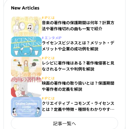
New Articles
#
IPとは
音楽の著作権の保護期間は何年？計算方
法や著作権切れの曲も一覧で紹介
#
エンタメIP
ライセンスビジネスとは？メリット・デ
メリットや企業の成功例を解説
#
IPとは
レシピに著作権はある？著作権侵害と見
なされるケースや判例を解説
#
IPとは
映画の著作権の取り扱いとは？保護期間
や著作者の定義を解説
#
IPとは
クリエイティブ・コモンズ・ライセンス
とは？定義や特徴・種類をわかりやすく
解説
記事一覧へ