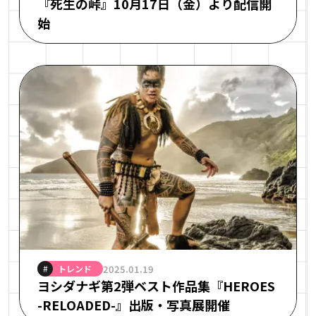
『死⽣の峠』10月17日（金）より配信開
始
トレンド
2025.01.19
#
ヨシダナギ第2弾ベスト作品集『HEROES
-RELOADED-』出版・写真展開催