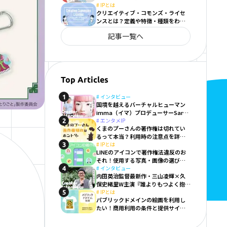
#
IPとは
クリエイティブ・コモンズ・ライセ
ンスとは？定義や特徴・種類をわか
りやすく解説
記事一覧へ
Top Articles
#
インタビュー
1
国境を越えるバーチャルヒューマン
imma（イマ）プロデューサーSara
Giusto
#
エンタメIP
2
くまのプーさんの著作権は切れてい
るって本当？利用時の注意点を詳し
く解説
#
IPとは
3
LINEのアイコンで著作権法違反のお
それ！使用する写真・画像の選び方
と注意点
#
インタビュー
4
内田英治監督最新作・三山凌輝×久
保史緒里W主演『誰よりもつよく抱き
しめて』に投影させた実体験
#
IPとは
5
パブリックドメインの絵画を利用し
たい！商用利用の条件と提供サイト
を紹介