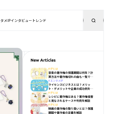
タメIP
インタビュー
トレンド
New Articles
#
IPとは
音楽の著作権の保護期間は何年？計
算方法や著作権切れの曲も一覧で紹
介
#
エンタメIP
ライセンスビジネスとは？メリッ
ト・デメリットや企業の成功例を解
説
#
IPとは
レシピに著作権はある？著作権侵害
と見なされるケースや判例を解説
#
IPとは
映画の著作権の取り扱いとは？保護
期間や著作者の定義を解説