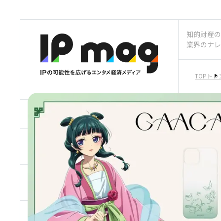
知的財産の
業界のナレ
TOP
トレ