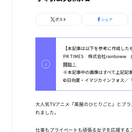
ポスト
シェア
【本記事は以下を参考に作成した
PR TIMES 株式会社rainboww
i
開始！
※本記事中の画像はすべて上記記
©日向夏・イマジカインフォス／
大人気TVアニメ『薬屋のひとりごと』とブラ
れました。
仕事もプライベートも頑張る女子を応援するブ