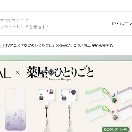
すべてをここに
IPとは
エン
ッジ・トレンドを発信中！
ンド
TVアニメ『薬屋のひとりごと』×GAACAL コラボ商品 予約販売開始