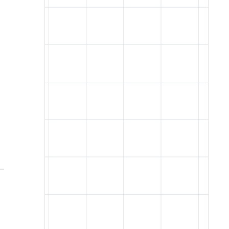
imma（イマ）プロデューサーSara
Giusto
#
エンタメIP
2
くまのプーさんの著作権は切れてい
るって本当？利用時の注意点を詳し
く解説
#
IPとは
3
LINEのアイコンで著作権法違反のお
それ！使用する写真・画像の選び方
と注意点
Follow me!