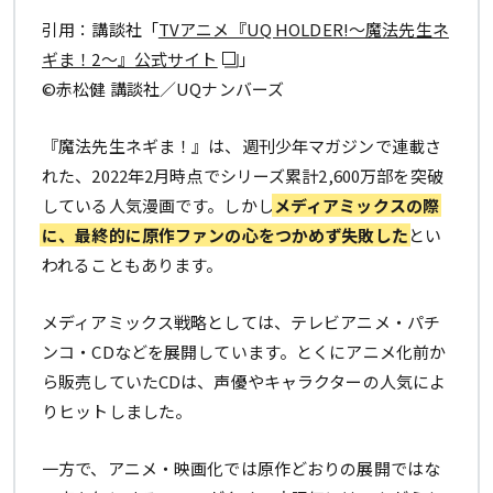
引用：講談社「
TVアニメ『UQ HOLDER!〜魔法先生ネ
ギま！2～』公式サイト
」
©赤松健 講談社／UQナンバーズ
『魔法先生ネギま！』は、週刊少年マガジンで連載さ
れた、2022年2月時点でシリーズ累計2,600万部を突破
している人気漫画です。しかし
メディアミックスの際
に、最終的に原作ファンの心をつかめず失敗した
とい
われることもあります。
メディアミックス戦略としては、テレビアニメ・パチ
ンコ・CDなどを展開しています。とくにアニメ化前か
ら販売していたCDは、声優やキャラクターの人気によ
りヒットしました。
一方で、アニメ・映画化では原作どおりの展開ではな