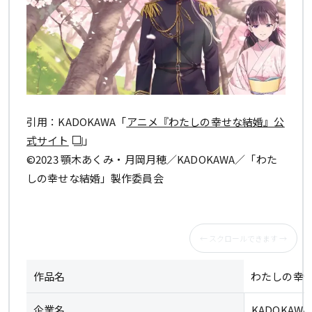
引用：KADOKAWA「
アニメ『わたしの幸せな結婚』公
式サイト
」
©2023 顎木あくみ・月岡月穂／KADOKAWA／「わた
しの幸せな結婚」製作委員会
作品名
わたしの幸
企業名
KADOKAWA