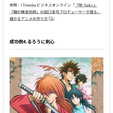
参照：ITmedia ビジネスオンライン「
『咲-Saki-』
『鋼の錬金術師』の田口浩司プロデューサーが語る、
儲かるアニメの作り方
」
成功例4.るろうに剣心