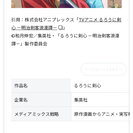
引用：株式会社アニプレックス「
TVアニメ るろうに剣
心 －明治剣客浪漫譚－
」
©和月伸宏／集英社・「るろうに剣心 －明治剣客浪漫
譚－」製作委員会
作品名
るろうに剣心
企業名
集英社
メディアミックス戦略
原作漫画からアニメ・実写映