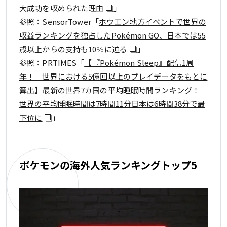
大成功を収められた理由
」
参照：SensorTower「
ホウエン地方イベントで世界の
収益ランキングを独占したPokémon GO、日本では55
歳以上からの支持も10％に迫る
」
参照：PRTIMES「
【『Pokémon Sleep』配信1周
年！ 世界における5億回以上のプレイデータをもとに
算出】最新の世界7カ国の平均睡眠時間ランキング！
世界の平均睡眠時間は7時間11分日本は6時間38分で最
下位に
」
ポケモンの海外人気ランキングトップ5