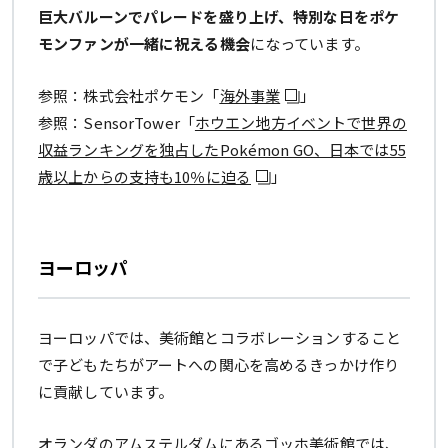
巨大バルーンでパレードを盛り上げ、特別な日をポケ
モンファンが一緒に祝える機会
になっています。
参照：株式会社ポケモン「
海外事業
」
参照：SensorTower「
ホウエン地方イベントで世界の
収益ランキングを独占したPokémon GO、日本では55
歳以上からの支持も10％に迫る
」
ヨーロッパ
ヨーロッパでは、美術館とコラボレーションすること
で子どもたちがアートへの関心を高めるきっかけ作り
に貢献しています。
オランダのアムステルダムにあるゴッホ美術館では、